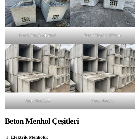
Genel Amaçlı Menhol
Beton Menhol FFiyatı
Kutu Menfez-5
Kutu Menfez
Beton Menhol Çeşitleri
Elektrik Menholü: