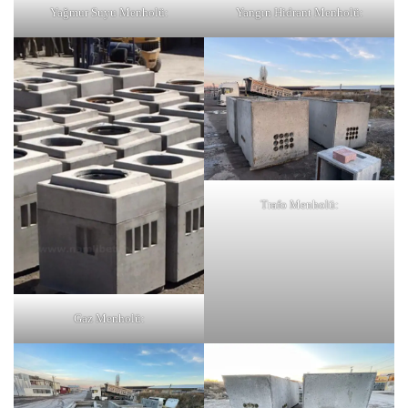
Yağmur Suyu Menholü:
Yangın Hidrant Menholü:
Trafo Menholü:
Gaz Menholü: