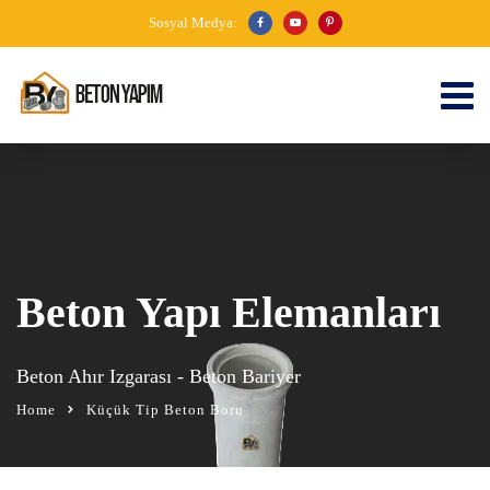
Sosyal Medya:
Beton Yapı Elemanları
Beton Ahır Izgarası - Beton Bariyer
Home
Küçük Tip Beton Boru