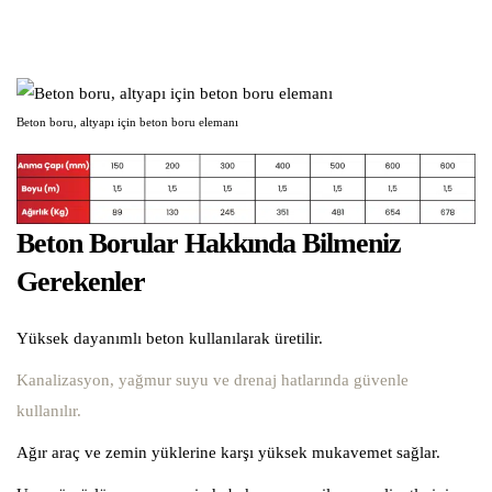
Beton boru, altyapı için beton boru elemanı
Beton Borular Hakkında Bilmeniz
Gerekenler
Yüksek dayanımlı beton kullanılarak üretilir.
Kanalizasyon, yağmur suyu ve drenaj hatlarında güvenle
kullanılır.
Ağır araç ve zemin yüklerine karşı yüksek mukavemet sağlar.