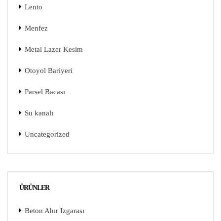
Lento
Menfez
Metal Lazer Kesim
Otoyol Bariyeri
Parsel Bacası
Su kanalı
Uncategorized
ÜRÜNLER
Beton Ahır Izgarası