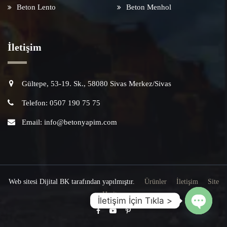
Beton Lento
Beton Menhol
İletişim
Gültepe, 53-19. Sk., 58080 Sivas Merkez/Sivas
Telefon: 0507 190 75 75
Email: info@betonyapim.com
Web sitesi Dijital BK tarafından yapılmıştır.
Ürünler
İletişim
Site
Haritası
İletişim İçin Tıkla >
Open