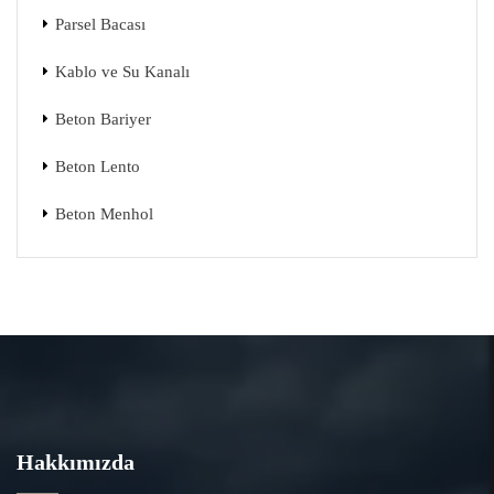
Parsel Bacası
Kablo ve Su Kanalı
Beton Bariyer
Beton Lento
Beton Menhol
Hakkımızda