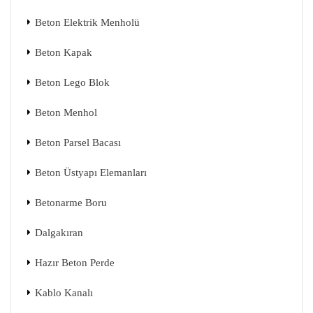
Beton Elektrik Menholü
Beton Kapak
Beton Lego Blok
Beton Menhol
Beton Parsel Bacası
Beton Üstyapı Elemanları
Betonarme Boru
Dalgakıran
Hazır Beton Perde
Kablo Kanalı