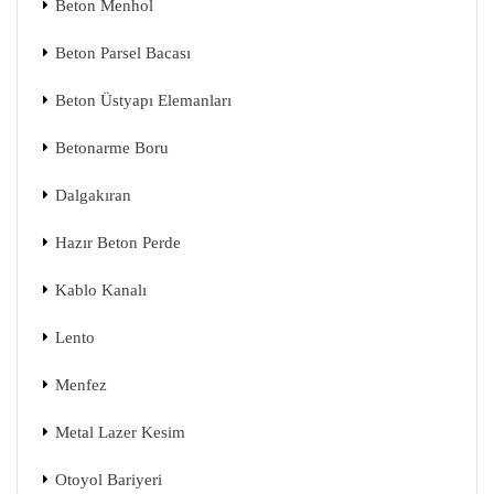
Beton Menhol
Beton Parsel Bacası
Beton Üstyapı Elemanları
Betonarme Boru
Dalgakıran
Hazır Beton Perde
Kablo Kanalı
Lento
Menfez
Metal Lazer Kesim
Otoyol Bariyeri