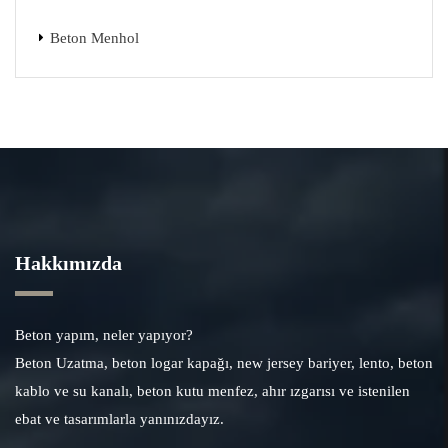
Beton Menhol
Hakkımızda
Beton yapım, neler yapıyor?
Beton Uzatma, beton logar kapağı, new jersey bariyer, lento, beton
kablo ve su kanalı, beton kutu menfez, ahır ızgarısı ve istenilen
ebat ve tasarımlarla yanınızdayız.