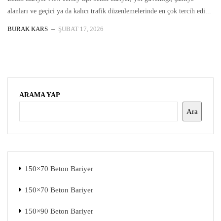
alanları ve geçici ya da kalıcı trafik düzenlemelerinde en çok tercih edi...
BURAK KARS
ŞUBAT 17, 2026
ARAMA YAP
Ara
150×70 Beton Bariyer
150×70 Beton Bariyer
150×90 Beton Bariyer