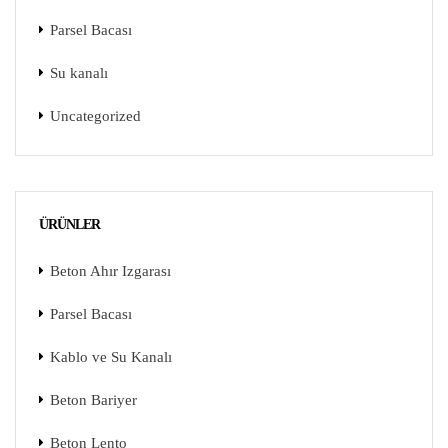
Parsel Bacası
Su kanalı
Uncategorized
ÜRÜNLER
Beton Ahır Izgarası
Parsel Bacası
Kablo ve Su Kanalı
Beton Bariyer
Beton Lento