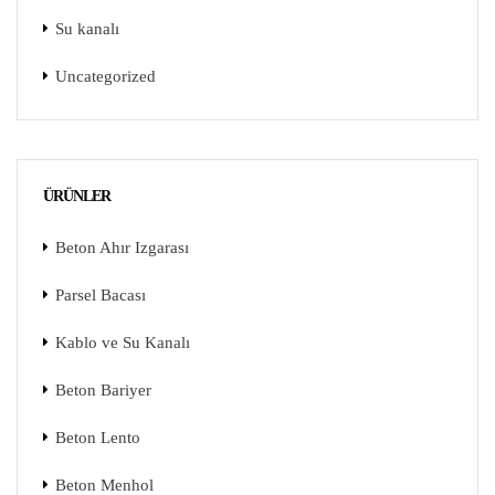
Su kanalı
Uncategorized
ÜRÜNLER
Beton Ahır Izgarası
Parsel Bacası
Kablo ve Su Kanalı
Beton Bariyer
Beton Lento
Beton Menhol