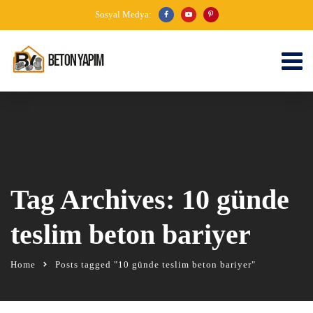
Sosyal Medya:
Tag Archives: 10 günde
teslim beton bariyer
Home
Posts tagged "10 günde teslim beton bariyer"