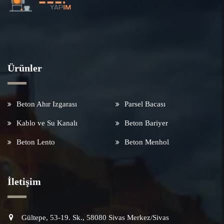
Ürünler
Beton Ahır Izgarası
Parsel Bacası
Kablo ve Su Kanalı
Beton Bariyer
Beton Lento
Beton Menhol
İletişim
Gültepe, 53-19. Sk., 58080 Sivas Merkez/Sivas