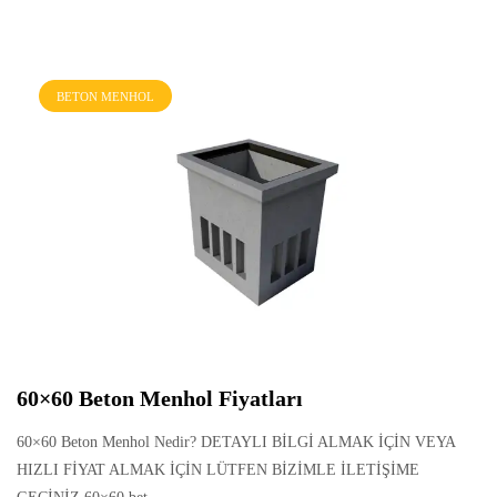
BETON MENHOL
60×60 Beton Menhol Fiyatları
60×60 Beton Menhol Nedir? DETAYLI BİLGİ ALMAK İÇİN VEYA
HIZLI FİYAT ALMAK İÇİN LÜTFEN BİZİMLE İLETİŞİME