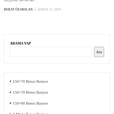
GEÇİNİZ 60×60 bet...
BERAT ÖZARSLAN
ŞUBAT 21, 2024
ARAMA YAP
Ara
150×70 Beton Bariyer
150×70 Beton Bariyer
150×90 Beton Bariyer