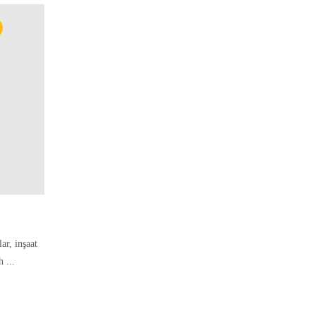
lar, inşaat
 ...