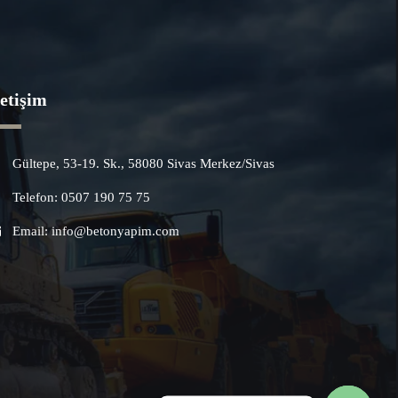
letişim
Gültepe, 53-19. Sk., 58080 Sivas Merkez/Sivas
Telefon: 0507 190 75 75
Email: info@betonyapim.com