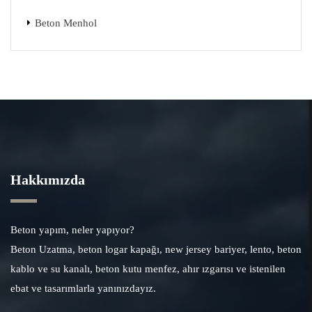
Beton Menhol
Hakkımızda
Beton yapım, neler yapıyor?
Beton Uzatma, beton logar kapağı, new jersey bariyer, lento, beton
kablo ve su kanalı, beton kutu menfez, ahır ızgarısı ve istenilen
ebat ve tasarımlarla yanınızdayız.