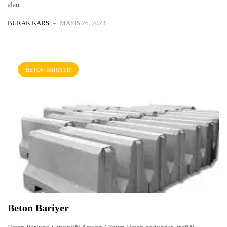
alan...
BURAK KARS
MAYIS 26, 2023
BETON BARIYER
Beton Bariyer