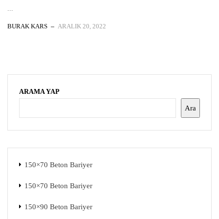
...
BURAK KARS
ARALIK 20, 2022
ARAMA YAP
Ara
150×70 Beton Bariyer
150×70 Beton Bariyer
150×90 Beton Bariyer