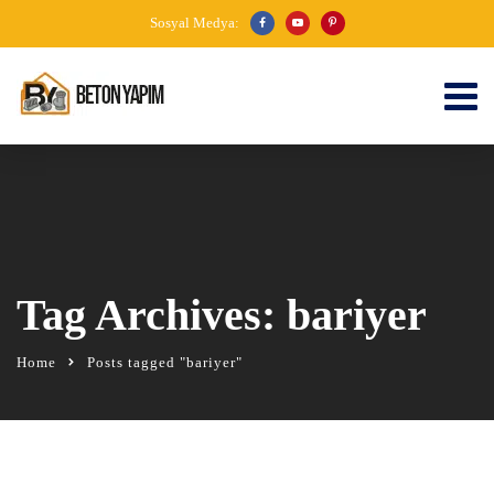
Sosyal Medya:
Tag Archives: bariyer
Home
Posts tagged "bariyer"