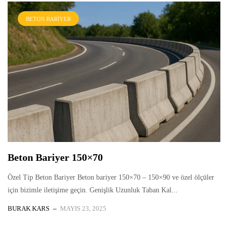
BETON BARIYER
Beton Bariyer 150×70
Özel Tip Beton Bariyer Beton bariyer 150×70 – 150×90 ve özel ölçüler
için bizimle iletişime geçin. Genişlik Uzunluk Taban Kal...
BURAK KARS
MAYIS 23, 2025