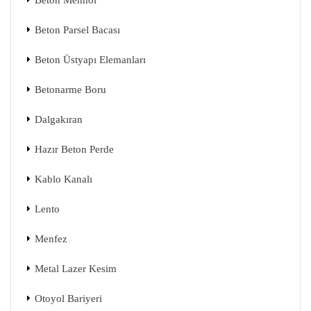
Beton Menhol
Beton Parsel Bacası
Beton Üstyapı Elemanları
Betonarme Boru
Dalgakıran
Hazır Beton Perde
Kablo Kanalı
Lento
Menfez
Metal Lazer Kesim
Otoyol Bariyeri