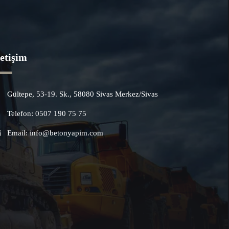
letişim
Gültepe, 53-19. Sk., 58080 Sivas Merkez/Sivas
Telefon: 0507 190 75 75
Email: info@betonyapim.com