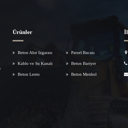
Ürünler
İ
Beton Ahır Izgarası
Parsel Bacası
Kablo ve Su Kanalı
Beton Bariyer
r
Beton Lento
Beton Menhol