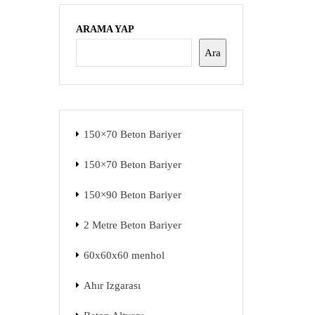
ARAMA YAP
Ara
150×70 Beton Bariyer
150×70 Beton Bariyer
150×90 Beton Bariyer
2 Metre Beton Bariyer
60x60x60 menhol
Ahır Izgarası