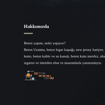
Hakkımızda
Beton yapım, neler yapıyor?
Beton Uzatma, beton logar kapağı, new jersey bariyer,
lento, beton kablo ve su kanalı, beton kutu menfez, ahı
ızgarısı ve istenilen ebat ve tasarımlarla yanınızdayız.