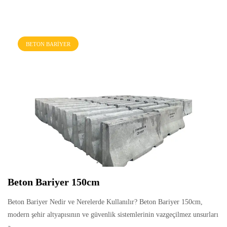
BETON BARIYER
Beton Bariyer 150cm
Beton Bariyer Nedir ve Nerelerde Kullanılır? Beton Bariyer 150cm,
modern şehir altyapısının ve güvenlik sistemlerinin vazgeçilmez unsurları