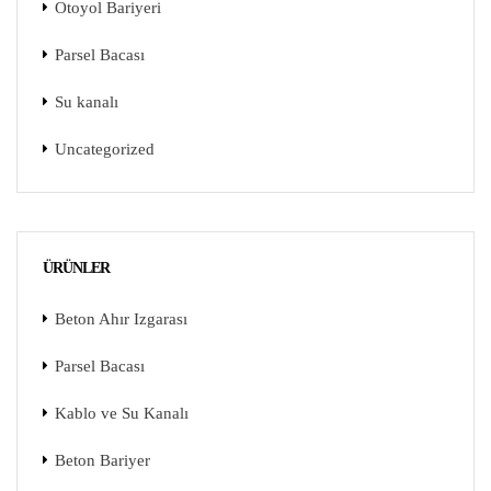
Otoyol Bariyeri
Parsel Bacası
Su kanalı
Uncategorized
ÜRÜNLER
Beton Ahır Izgarası
Parsel Bacası
Kablo ve Su Kanalı
Beton Bariyer