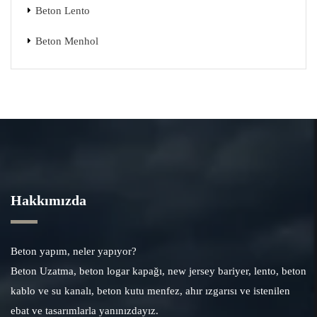
Beton Lento
Beton Menhol
Hakkımızda
Beton yapım, neler yapıyor?
Beton Uzatma, beton logar kapağı, new jersey bariyer, lento, beton
kablo ve su kanalı, beton kutu menfez, ahır ızgarısı ve istenilen
ebat ve tasarımlarla yanınızdayız.