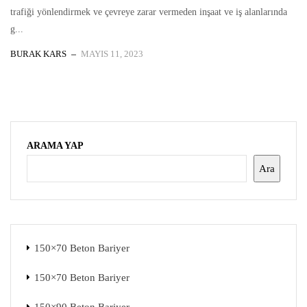
trafiği yönlendirmek ve çevreye zarar vermeden inşaat ve iş alanlarında
g...
BURAK KARS
MAYIS 11, 2023
ARAMA YAP
Ara
150×70 Beton Bariyer
150×70 Beton Bariyer
150×90 Beton Bariyer