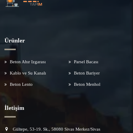
Ürünler
Beton Ahır Izgarası
Parsel Bacası
Kablo ve Su Kanalı
Beton Bariyer
Beton Lento
Beton Menhol
İletişim
Gültepe, 53-19. Sk., 58080 Sivas Merkez/Sivas