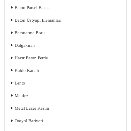
Beton Parsel Bacası
Beton Üstyapı Elemanları
Betonarme Boru
Dalgakıran
Hazır Beton Perde
Kablo Kanalı
Lento
Menfez
Metal Lazer Kesim
Otoyol Bariyeri