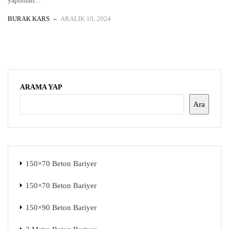
yapılmalı...
BURAK KARS
ARALIK 10, 2024
ARAMA YAP
Ara
150×70 Beton Bariyer
150×70 Beton Bariyer
150×90 Beton Bariyer