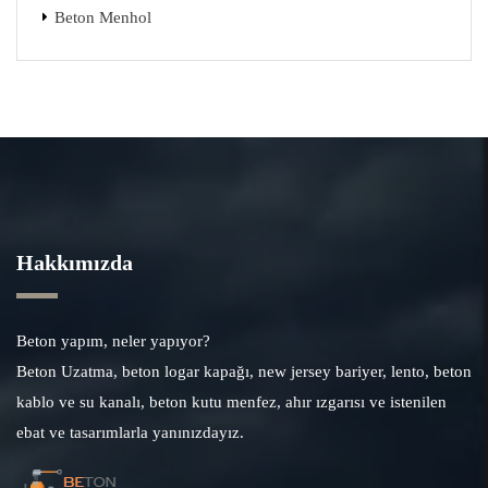
Beton Menhol
Hakkımızda
Beton yapım, neler yapıyor?
Beton Uzatma, beton logar kapağı, new jersey bariyer, lento, beton
kablo ve su kanalı, beton kutu menfez, ahır ızgarısı ve istenilen
ebat ve tasarımlarla yanınızdayız.