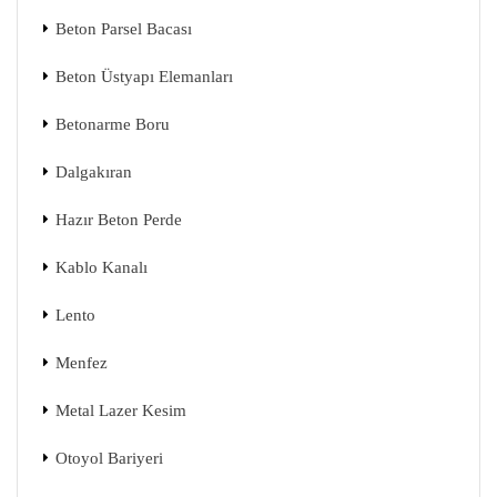
Beton Parsel Bacası
Beton Üstyapı Elemanları
Betonarme Boru
Dalgakıran
Hazır Beton Perde
Kablo Kanalı
Lento
Menfez
Metal Lazer Kesim
Otoyol Bariyeri