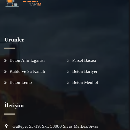
Ürünler
Beton Ahır Izgarası
Parsel Bacası
Kablo ve Su Kanalı
Beton Bariyer
Beton Lento
Beton Menhol
İletişim
Gültepe, 53-19. Sk., 58080 Sivas Merkez/Sivas