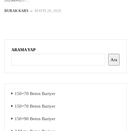
2026&#8217...
BURAK KARS
MAYIS 20, 2026
ARAMA YAP
Ara
150×70 Beton Bariyer
150×70 Beton Bariyer
150×90 Beton Bariyer