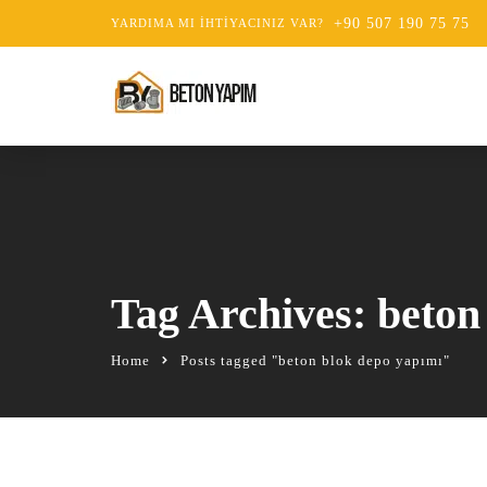
+90 507 190 75 75
YARDIMA MI IHTIYACINIZ VAR?
Tag Archives: beton
Home
Posts tagged "beton blok depo yapımı"