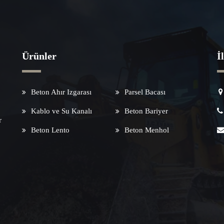
Ürünler
İ
Beton Ahır Izgarası
Parsel Bacası
Kablo ve Su Kanalı
Beton Bariyer
r
Beton Lento
Beton Menhol