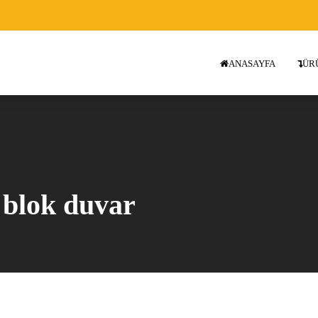
ANASAYFA
ÜR
 blok duvar