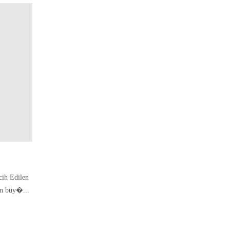
ih Edilen
en büy�...