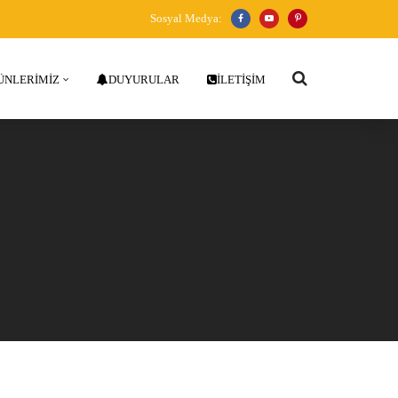
Sosyal Medya:
ÜNLERIMIZ
DUYURULAR
İLETIŞIM