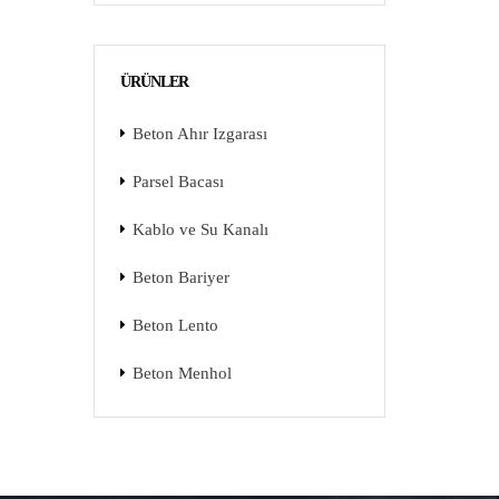
ÜRÜNLER
Beton Ahır Izgarası
Parsel Bacası
Kablo ve Su Kanalı
Beton Bariyer
Beton Lento
Beton Menhol