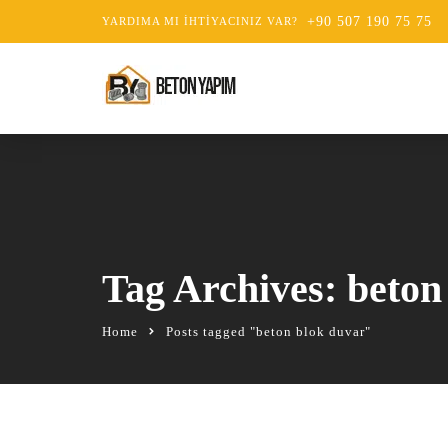
+90 507 190 75 75
YARDIMA MI IHTIYACINIZ VAR?
Tag Archives: beton
Home
Posts tagged "beton blok duvar"