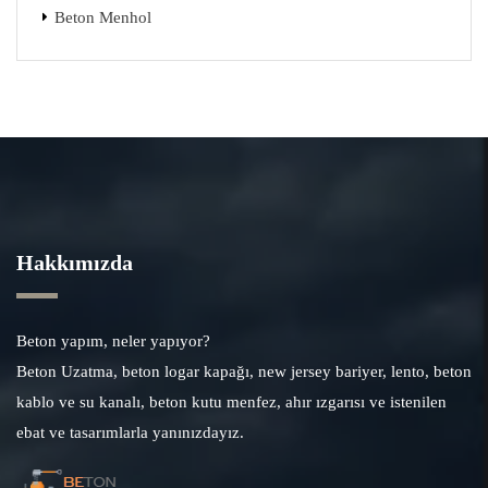
Beton Menhol
Hakkımızda
Beton yapım, neler yapıyor?
Beton Uzatma, beton logar kapağı, new jersey bariyer, lento, beton
kablo ve su kanalı, beton kutu menfez, ahır ızgarısı ve istenilen
ebat ve tasarımlarla yanınızdayız.