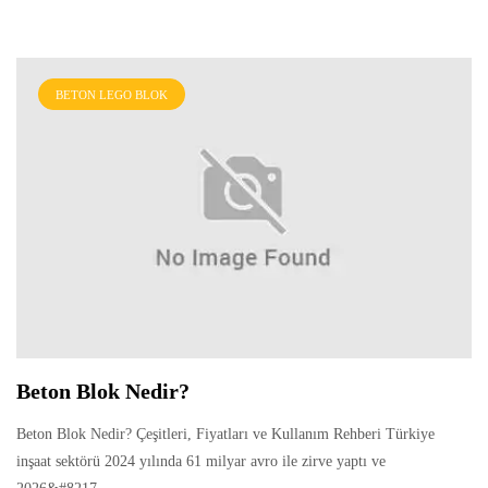
BETON LEGO BLOK
Beton Blok Nedir?
Beton Blok Nedir? Çeşitleri, Fiyatları ve Kullanım Rehberi Türkiye
inşaat sektörü 2024 yılında 61 milyar avro ile zirve yaptı ve