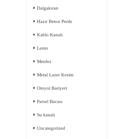
Dalgakıran
Hazır Beton Perde
Kablo Kanalı
Lento
Menfez
Metal Lazer Kesim
Otoyol Bariyeri
Parsel Bacası
Su kanalı
Uncategorized