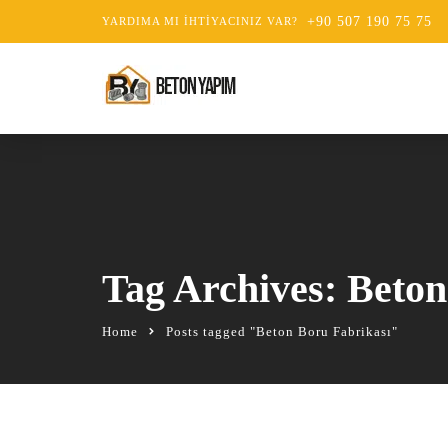
+90 507 190 75 75
YARDIMA MI IHTIYACINIZ VAR?
Tag Archives: Beton
Home
Posts tagged "Beton Boru Fabrikası"