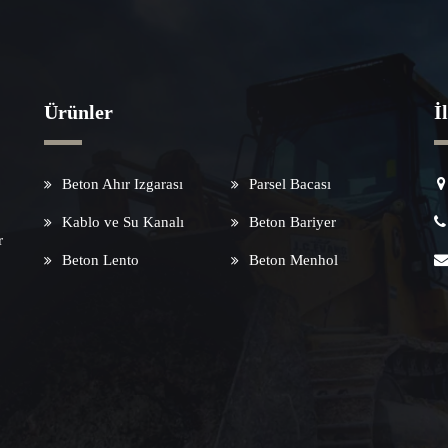
Ürünler
İ
Beton Ahır Izgarası
Parsel Bacası
Kablo ve Su Kanalı
Beton Bariyer
r
Beton Lento
Beton Menhol