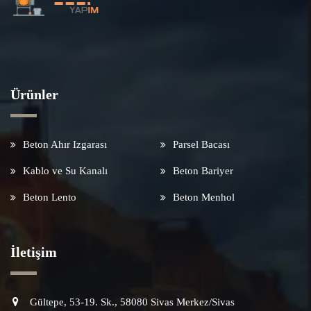
Ürünler
Beton Ahır Izgarası
Parsel Bacası
Kablo ve Su Kanalı
Beton Bariyer
Beton Lento
Beton Menhol
İletişim
Gültepe, 53-19. Sk., 58080 Sivas Merkez/Sivas