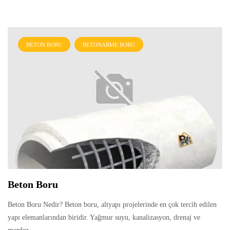
BETON BORU
BETONARME BORU
Beton Boru
Beton Boru Nedir? Beton boru, altyapı projelerinde en çok tercih edilen
yapı elemanlarından biridir. Yağmur suyu, kanalizasyon, drenaj ve