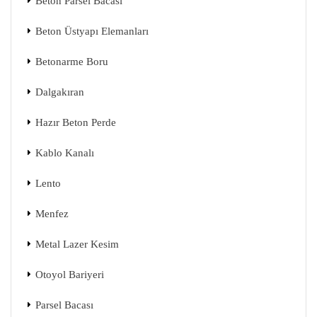
Beton Parsel Bacası
Beton Üstyapı Elemanları
Betonarme Boru
Dalgakıran
Hazır Beton Perde
Kablo Kanalı
Lento
Menfez
Metal Lazer Kesim
Otoyol Bariyeri
Parsel Bacası