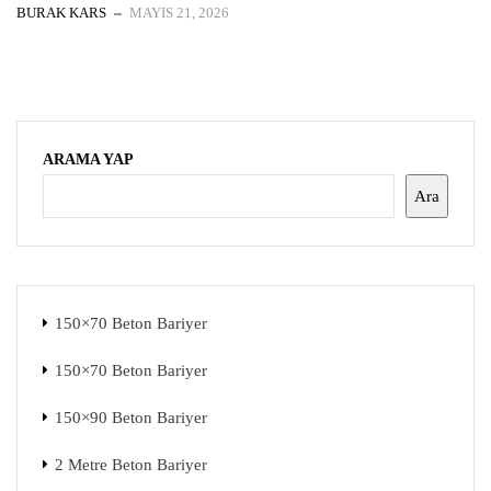
BURAK KARS
MAYIS 21, 2026
ARAMA YAP
Ara
150×70 Beton Bariyer
150×70 Beton Bariyer
150×90 Beton Bariyer
2 Metre Beton Bariyer