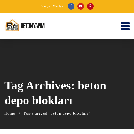
Sosyal Medya:
Tag Archives: beton
depo blokları
Home
Posts tagged "beton depo blokları"