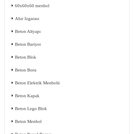
60x60x60 menhol
Ahır Izgarası
Beton Altyapı
Beton Bariyer
Beton Blok
Beton Boru
Beton Elektrik Menholü
Beton Kapak
Beton Lego Blok
Beton Menhol