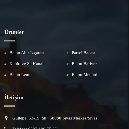
Ürünler
Beton Ahır Izgarası
Parsel Bacası
Kablo ve Su Kanalı
Beton Bariyer
Beton Lento
Beton Menhol
İletişim
Gültepe, 53-19. Sk., 58080 Sivas Merkez/Sivas
Telefon: 0507 190 75 75