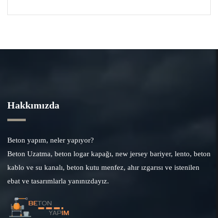
Hakkımızda
Beton yapım, neler yapıyor?
Beton Uzatma, beton logar kapağı, new jersey bariyer, lento, beton
kablo ve su kanalı, beton kutu menfez, ahır ızgarısı ve istenilen
ebat ve tasarımlarla yanınızdayız.