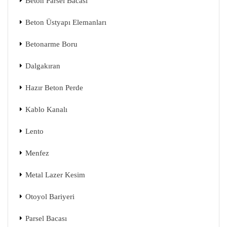
Beton Parsel Bacası
Beton Üstyapı Elemanları
Betonarme Boru
Dalgakıran
Hazır Beton Perde
Kablo Kanalı
Lento
Menfez
Metal Lazer Kesim
Otoyol Bariyeri
Parsel Bacası