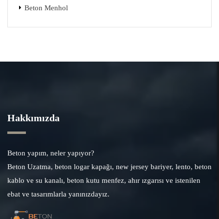
Beton Menhol
Hakkımızda
Beton yapım, neler yapıyor?
Beton Uzatma, beton logar kapağı, new jersey bariyer, lento, beton
kablo ve su kanalı, beton kutu menfez, ahır ızgarısı ve istenilen
ebat ve tasarımlarla yanınızdayız.