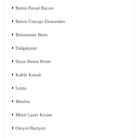
Beton Parsel Bacası
Beton Üstyapı Elemanları
Betonarme Boru
Dalgakıran
Hazır Beton Perde
Kablo Kanalı
Lento
Menfez
Metal Lazer Kesim
Otoyol Bariyeri