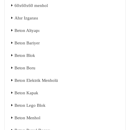
60x60x60 menhol
Ahır Izgarası
Beton Altyapı
Beton Bariyer
Beton Blok
Beton Boru
Beton Elektrik Menholü
Beton Kapak
Beton Lego Blok
Beton Menhol