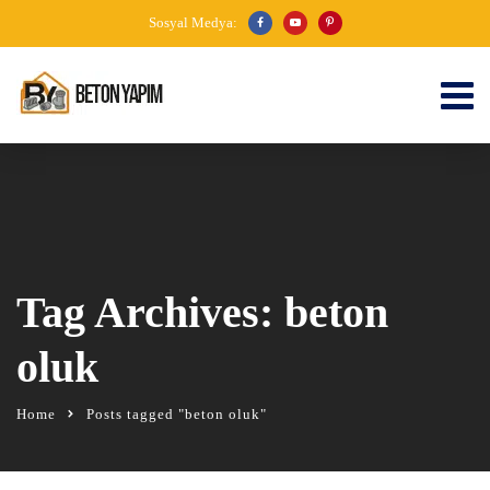
Sosyal Medya:
Tag Archives: beton
oluk
Home
Posts tagged "beton oluk"