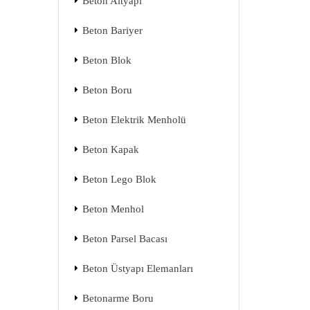
Beton Altyapı
Beton Bariyer
Beton Blok
Beton Boru
Beton Elektrik Menholü
Beton Kapak
Beton Lego Blok
Beton Menhol
Beton Parsel Bacası
Beton Üstyapı Elemanları
Betonarme Boru