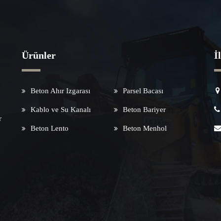
Ürünler
İ
Beton Ahır Izgarası
Parsel Bacası
Kablo ve Su Kanalı
Beton Bariyer
r
Beton Lento
Beton Menhol