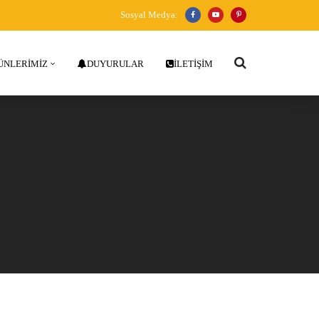
Sosyal Medya:
ÜNLERIMIZ
DUYURULAR
İLETIŞIM