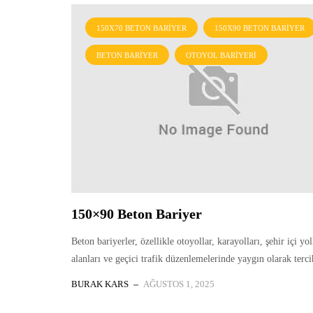
150X70 BETON BARIYER
150X90 BETON BARIYER
BETON BARIYER
OTOYOL BARIYERI
150×90 Beton Bariyer
Beton bariyerler, özellikle otoyollar, karayolları, şehir içi yol
alanları ve geçici trafik düzenlemelerinde yaygın olarak tercih
BURAK KARS
AĞUSTOS 1, 2025