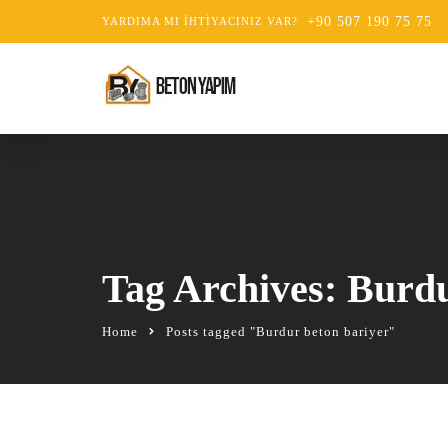
+90 507 190 75 75
YARDIMA MI IHTIYACINIZ VAR?
Tag Archives: Burdu
Home
Posts tagged "Burdur beton bariyer"