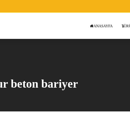
ANASAYFA
ÜR
r beton bariyer