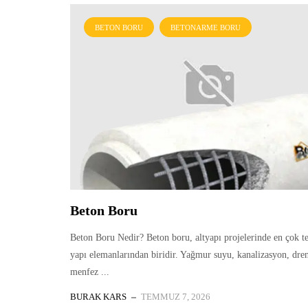
BETON BORU
BETONARME BORU
Beton Boru
Beton Boru Nedir? Beton boru, altyapı projelerinde en çok te
yapı elemanlarından biridir. Yağmur suyu, kanalizasyon, dre
menfez ...
BURAK KARS
TEMMUZ 7, 2026