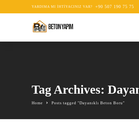
+90 507 190 75 75
YARDIMA MI IHTIYACINIZ VAR?
Tag Archives: Dayan
Home
Posts tagged "Dayanıklı Beton Boru"