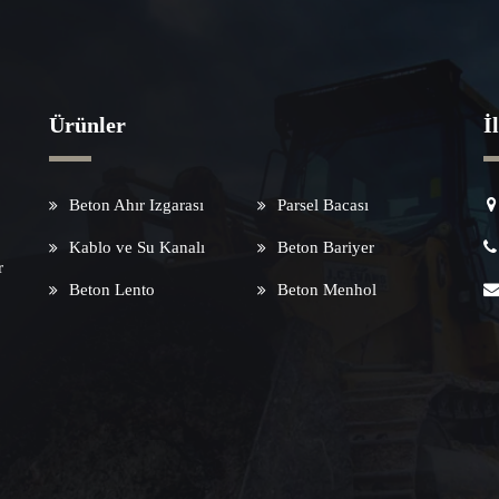
Ürünler
İ
Beton Ahır Izgarası
Parsel Bacası
Kablo ve Su Kanalı
Beton Bariyer
r
Beton Lento
Beton Menhol