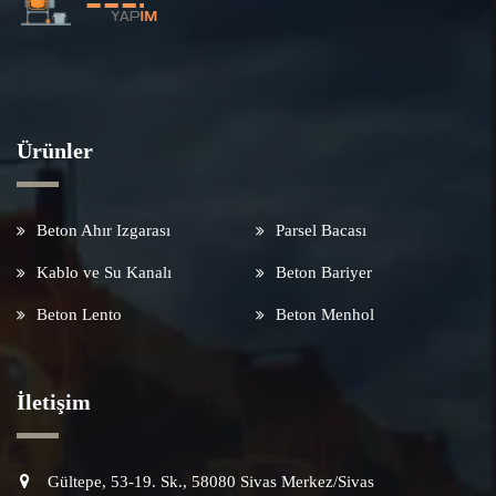
Ürünler
Beton Ahır Izgarası
Parsel Bacası
Kablo ve Su Kanalı
Beton Bariyer
Beton Lento
Beton Menhol
İletişim
Gültepe, 53-19. Sk., 58080 Sivas Merkez/Sivas