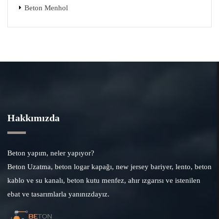
Beton Menhol
Hakkımızda
Beton yapım, neler yapıyor?
Beton Uzatma, beton logar kapağı, new jersey bariyer, lento, beton
kablo ve su kanalı, beton kutu menfez, ahır ızgarısı ve istenilen
ebat ve tasarımlarla yanınızdayız.