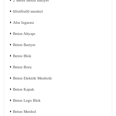
2 Metre Beton Bariyer
60x60x60 menhol
Ahır Izgarası
Beton Altyapı
Beton Bariyer
Beton Blok
Beton Boru
Beton Elektrik Menholü
Beton Kapak
Beton Lego Blok
Beton Menhol