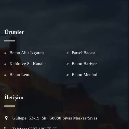
Ürünler
Beton Ahır Izgarası
Parsel Bacası
Kablo ve Su Kanalı
Beton Bariyer
Beton Lento
Beton Menhol
İletişim
Gültepe, 53-19. Sk., 58080 Sivas Merkez/Sivas
Telefon: 0507 190 75 75