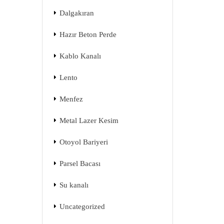
Dalgakıran
Hazır Beton Perde
Kablo Kanalı
Lento
Menfez
Metal Lazer Kesim
Otoyol Bariyeri
Parsel Bacası
Su kanalı
Uncategorized