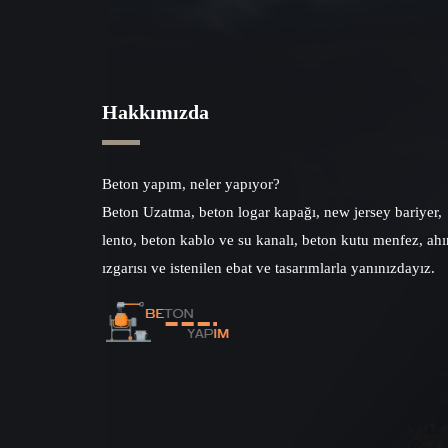
Hakkımızda
Beton yapım, neler yapıyor?
Beton Uzatma, beton logar kapağı, new jersey bariyer,
lento, beton kablo ve su kanalı, beton kutu menfez, ahı
ızgarısı ve istenilen ebat ve tasarımlarla yanınızdayız.