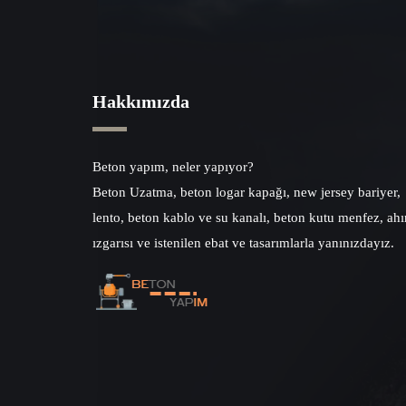
Hakkımızda
Beton yapım, neler yapıyor?
Beton Uzatma, beton logar kapağı, new jersey bariyer,
lento, beton kablo ve su kanalı, beton kutu menfez, ahı
ızgarısı ve istenilen ebat ve tasarımlarla yanınızdayız.