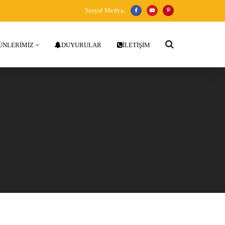
Sosyal Medya:
ÜNLERIMIZ
DUYURULAR
İLETIŞIM