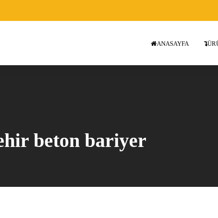
ANASAYFA
ÜR
ehir beton bariyer