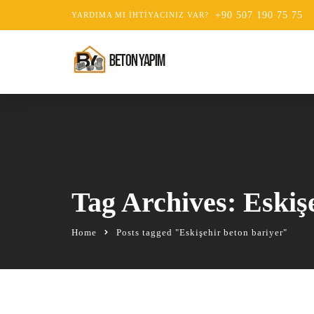
+90 507 190 75 75
YARDIMA MI IHTIYACINIZ VAR?
Tag Archives: Eskiş
Home
Posts tagged "Eskişehir beton bariyer"