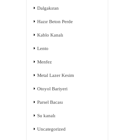
Dalgakıran
Hazır Beton Perde
Kablo Kanalı
Lento
Menfez
Metal Lazer Kesim
Otoyol Bariyeri
Parsel Bacası
Su kanalı
Uncategorized