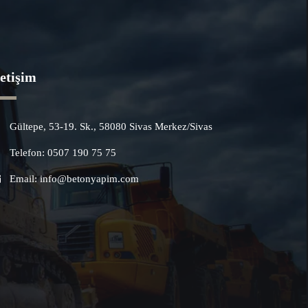
letişim
Gültepe, 53-19. Sk., 58080 Sivas Merkez/Sivas
Telefon: 0507 190 75 75
Email: info@betonyapim.com