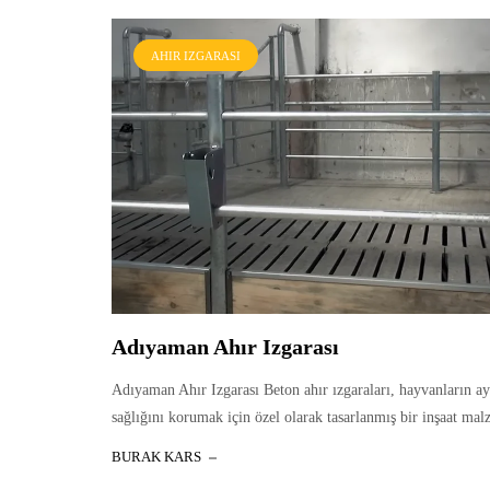
AHIR IZGARASI
Adıyaman Ahır Izgarası
Adıyaman Ahır Izgarası Beton ahır ızgaraları, hayvanların a
sağlığını korumak için özel olarak tasarlanmış bir inşaat malz
BURAK KARS