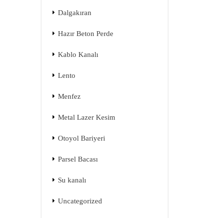
Dalgakıran
Hazır Beton Perde
Kablo Kanalı
Lento
Menfez
Metal Lazer Kesim
Otoyol Bariyeri
Parsel Bacası
Su kanalı
Uncategorized