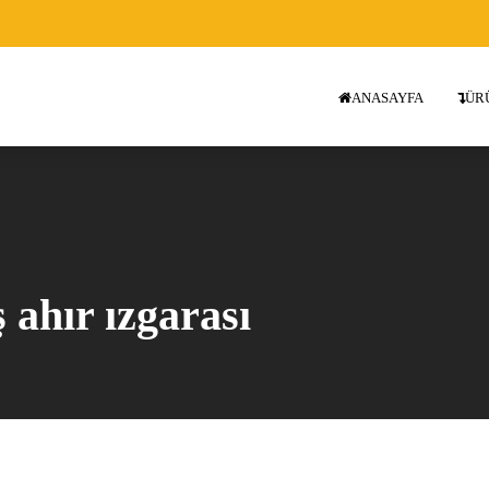
ANASAYFA
ÜR
 ahır ızgarası