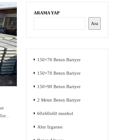
ARAMA YAP
Ara
150×70 Beton Bariyer
150×70 Beton Bariyer
150×90 Beton Bariyer
2 Metre Beton Bariyer
at
60x60x60 menhol
lar...
Ahır Izgarası