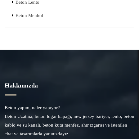
Beton Lento
Beton Menhol
Hakkımızda
Beton yapım, neler yapıyor?
Beton Uzatma, beton logar kapağı, new jersey bariyer, lento, beton
kablo ve su kanalı, beton kutu menfez, ahır ızgarısı ve istenilen
ebat ve tasarımlarla yanınızdayız.