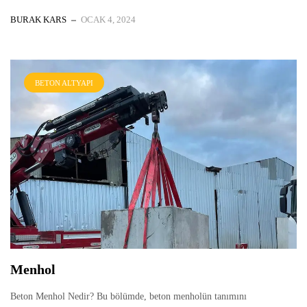
BURAK KARS
OCAK 4, 2024
BETON ALTYAPI
Menhol
Beton Menhol Nedir? Bu bölümde, beton menholün tanımını