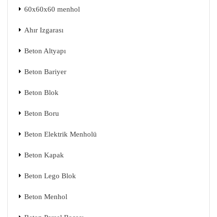
60x60x60 menhol
Ahır Izgarası
Beton Altyapı
Beton Bariyer
Beton Blok
Beton Boru
Beton Elektrik Menholü
Beton Kapak
Beton Lego Blok
Beton Menhol