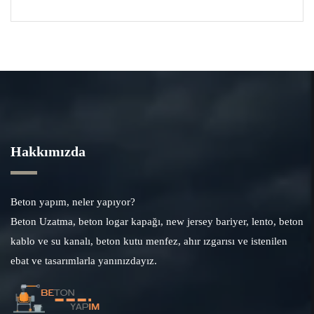
Hakkımızda
Beton yapım, neler yapıyor?
Beton Uzatma, beton logar kapağı, new jersey bariyer, lento, beton
kablo ve su kanalı, beton kutu menfez, ahır ızgarısı ve istenilen
ebat ve tasarımlarla yanınızdayız.