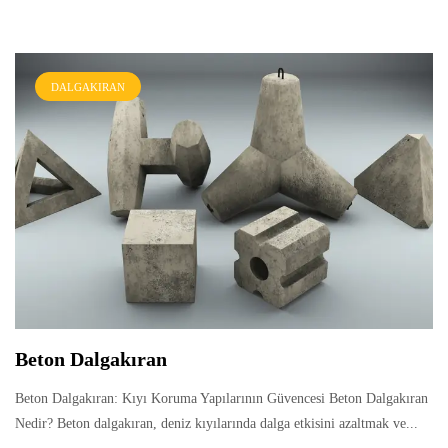
DALGAKIRAN
Beton Dalgakıran
Beton Dalgakıran: Kıyı Koruma Yapılarının Güvencesi Beton Dalgakıran
Nedir? Beton dalgakıran, deniz kıyılarında dalga etkisini azaltmak ve...