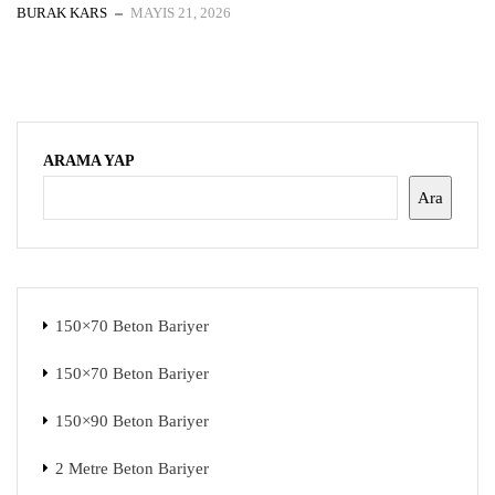
BURAK KARS
MAYIS 21, 2026
ARAMA YAP
Ara
150×70 Beton Bariyer
150×70 Beton Bariyer
150×90 Beton Bariyer
2 Metre Beton Bariyer