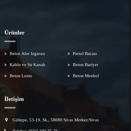
Ürünler
Beton Ahır Izgarası
Parsel Bacası
Kablo ve Su Kanalı
Beton Bariyer
Beton Lento
Beton Menhol
İletişim
Gültepe, 53-19. Sk., 58080 Sivas Merkez/Sivas
Telefon: 0507 190 75 75