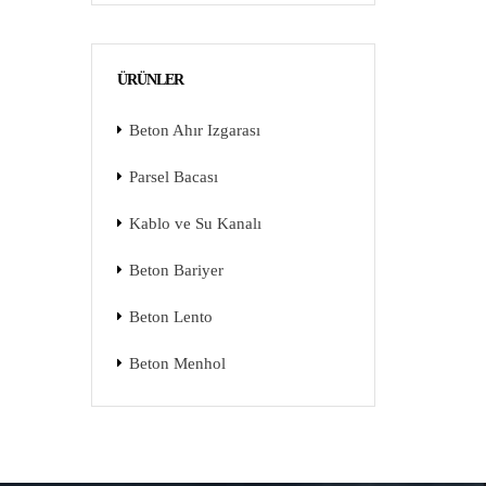
ÜRÜNLER
Beton Ahır Izgarası
Parsel Bacası
Kablo ve Su Kanalı
Beton Bariyer
Beton Lento
Beton Menhol