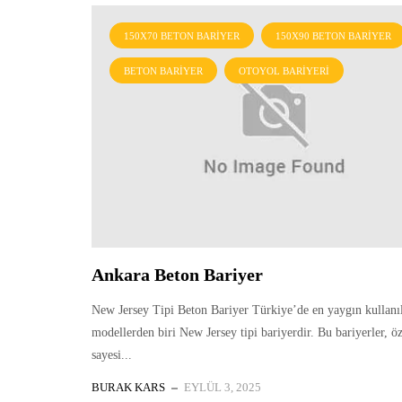
150X70 BETON BARIYER
150X90 BETON BARIYER
BETON BARIYER
OTOYOL BARIYERI
Ankara Beton Bariyer
New Jersey Tipi Beton Bariyer Türkiye’de en yaygın kullanı
modellerden biri New Jersey tipi bariyerdir. Bu bariyerler, öz
sayesi...
BURAK KARS
EYLÜL 3, 2025