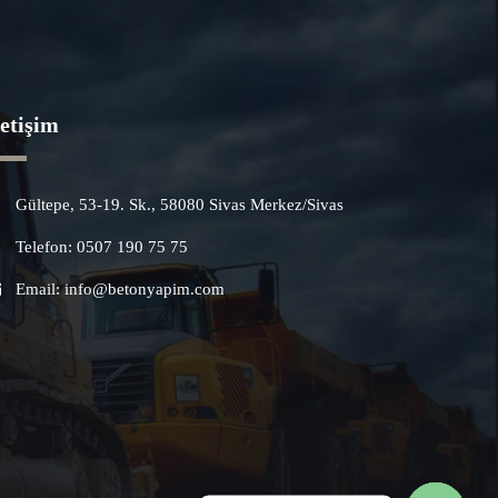
letişim
Gültepe, 53-19. Sk., 58080 Sivas Merkez/Sivas
Telefon: 0507 190 75 75
Email: info@betonyapim.com