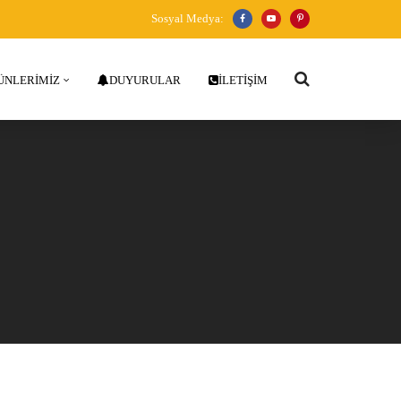
Sosyal Medya:
ÜNLERIMIZ
DUYURULAR
İLETIŞIM