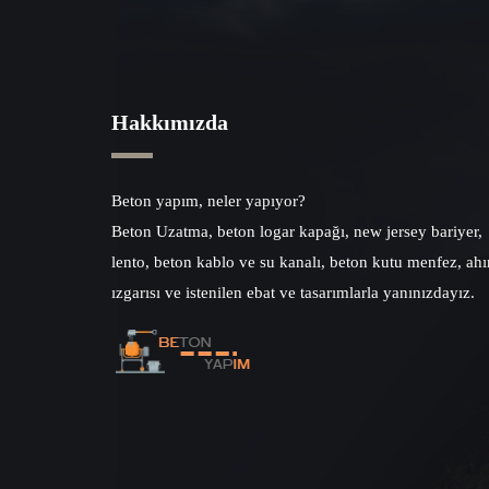
Hakkımızda
Beton yapım, neler yapıyor?
Beton Uzatma, beton logar kapağı, new jersey bariyer,
lento, beton kablo ve su kanalı, beton kutu menfez, ahı
ızgarısı ve istenilen ebat ve tasarımlarla yanınızdayız.