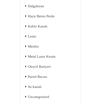
Dalgakıran
Hazır Beton Perde
Kablo Kanalı
Lento
Menfez
Metal Lazer Kesim
Otoyol Bariyeri
Parsel Bacası
Su kanalı
Uncategorized