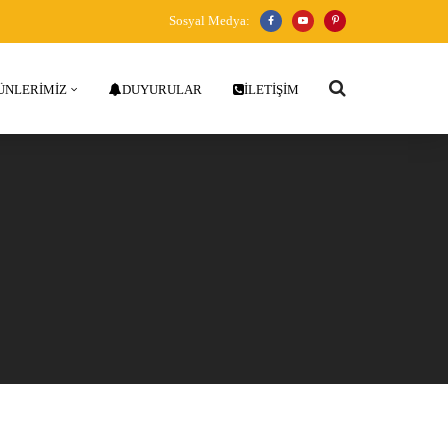
Sosyal Medya:
ÜNLERIMIZ
DUYURULAR
İLETIŞIM