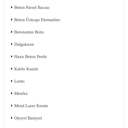
Beton Parsel Bacası
Beton Üstyapı Elemanları
Betonarme Boru
Dalgakıran
Hazır Beton Perde
Kablo Kanalı
Lento
Menfez
Metal Lazer Kesim
Otoyol Bariyeri