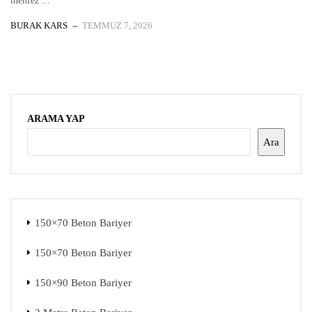
menfez ...
BURAK KARS
TEMMUZ 7, 2026
ARAMA YAP
Ara
150×70 Beton Bariyer
150×70 Beton Bariyer
150×90 Beton Bariyer