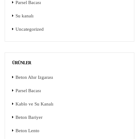
Parsel Bacası
Su kanalı
Uncategorized
ÜRÜNLER
Beton Ahır Izgarası
Parsel Bacası
Kablo ve Su Kanalı
Beton Bariyer
Beton Lento