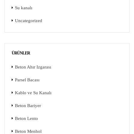
Su kanalı
Uncategorized
ÜRÜNLER
Beton Ahır Izgarası
Parsel Bacası
Kablo ve Su Kanalı
Beton Bariyer
Beton Lento
Beton Menhol