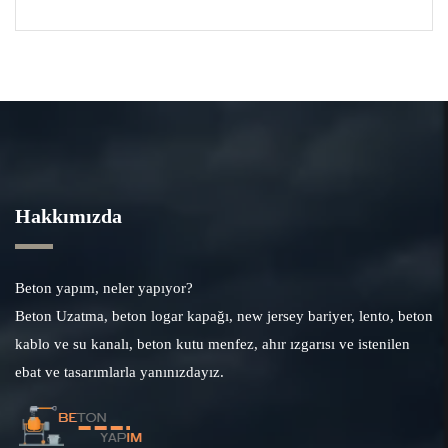
Hakkımızda
Beton yapım, neler yapıyor?
Beton Uzatma, beton logar kapağı, new jersey bariyer, lento, beton
kablo ve su kanalı, beton kutu menfez, ahır ızgarısı ve istenilen
ebat ve tasarımlarla yanınızdayız.