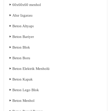
60x60x60 menhol
Ahır Izgarası
Beton Altyapı
Beton Bariyer
Beton Blok
Beton Boru
Beton Elektrik Menholü
Beton Kapak
Beton Lego Blok
Beton Menhol