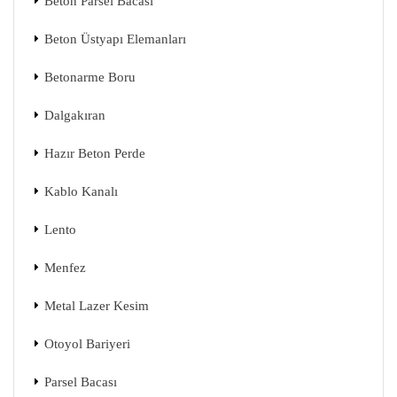
Beton Parsel Bacası
Beton Üstyapı Elemanları
Betonarme Boru
Dalgakıran
Hazır Beton Perde
Kablo Kanalı
Lento
Menfez
Metal Lazer Kesim
Otoyol Bariyeri
Parsel Bacası