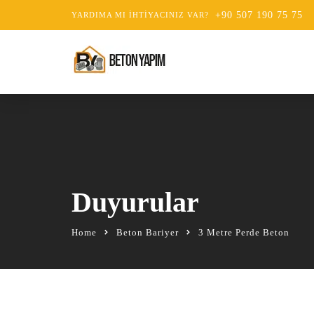
+90 507 190 75 75
YARDIMA MI IHTIYACINIZ VAR?
Duyurular
Home
Beton Bariyer
3 Metre Perde Beton