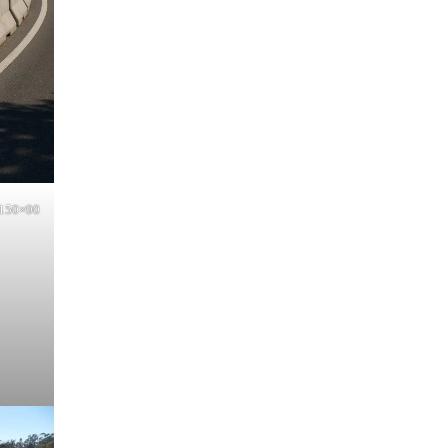
, 150×90