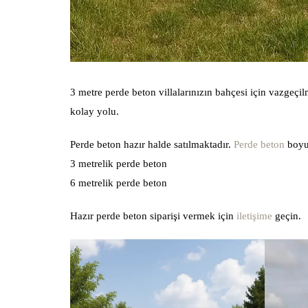
3 metre perde beton villalarınızın bahçesi için vazgeçi
kolay yolu.
Perde beton hazır halde satılmaktadır.
Perde beton
boyut
3 metrelik perde beton
6 metrelik perde beton
Hazır perde beton siparişi vermek için
iletişime
geçin.