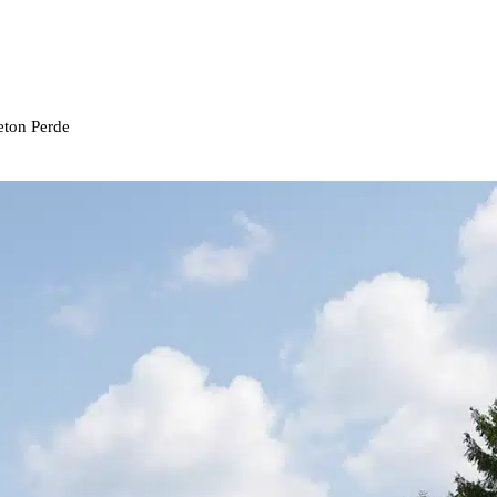
eton Perde