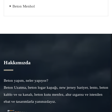
Beton Menhol
Hakkımızda
Beton yapım, neler yapıyor?
Beton Uzatma, beton logar kapağı, new jersey bariyer, lento, beton
kablo ve su kanalı, beton kutu menfez, ahır ızgarısı ve istenilen
ebat ve tasarımlarla yanınızdayız.