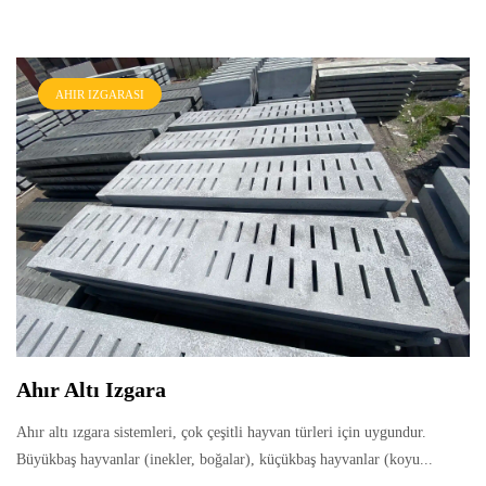
AHIR IZGARASI
Ahır Altı Izgara
Ahır altı ızgara sistemleri, çok çeşitli hayvan türleri için uygundur.
Büyükbaş hayvanlar (inekler, boğalar), küçükbaş hayvanlar (koyu...