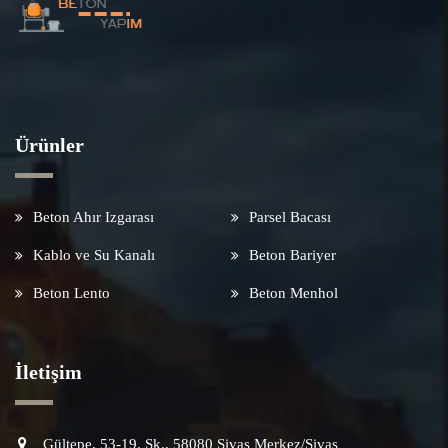
Ürünler
Beton Ahır Izgarası
Parsel Bacası
Kablo ve Su Kanalı
Beton Bariyer
Beton Lento
Beton Menhol
İletişim
Gültepe, 53-19. Sk., 58080 Sivas Merkez/Sivas