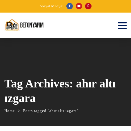
Sosyal Medya:
Tag Archives: ahır altı
ızgara
Home
Posts tagged "ahır altı ızgara"