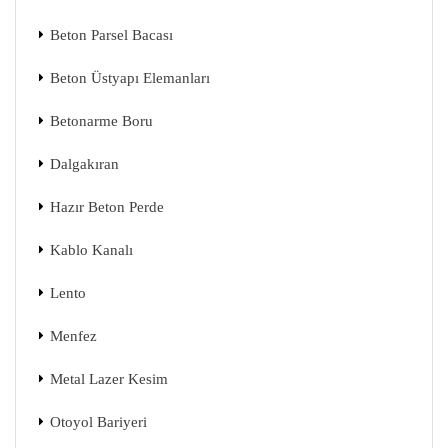
Beton Parsel Bacası
Beton Üstyapı Elemanları
Betonarme Boru
Dalgakıran
Hazır Beton Perde
Kablo Kanalı
Lento
Menfez
Metal Lazer Kesim
Otoyol Bariyeri