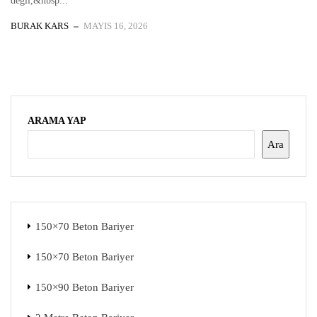
değil,&nbsp...
BURAK KARS
MAYIS 16, 2026
ARAMA YAP
Ara
150×70 Beton Bariyer
150×70 Beton Bariyer
150×90 Beton Bariyer