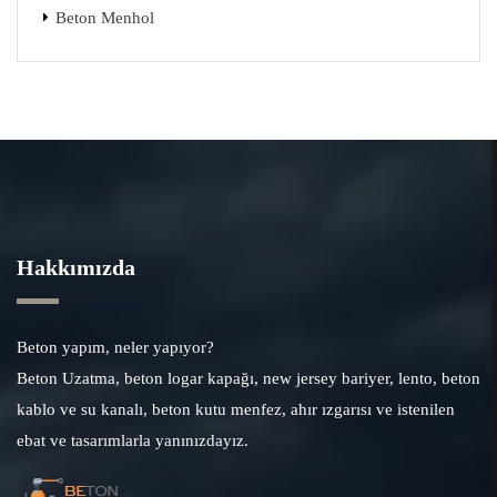
Beton Menhol
Hakkımızda
Beton yapım, neler yapıyor?
Beton Uzatma, beton logar kapağı, new jersey bariyer, lento, beton
kablo ve su kanalı, beton kutu menfez, ahır ızgarısı ve istenilen
ebat ve tasarımlarla yanınızdayız.