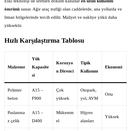
Eski teknoloji ile üretilen döküm kanallar
en uzun kullanım
ömrünü
sunar. Ağır araç trafiği olan caddelerde, ana yollarda ve
liman bölgelerinde tercih edilir. Maliyet ve nakliye yükü daha
yüksektir.
Hızlı Karşılaştırma Tablosu
Yük
Korozyo
Tipik
Malzeme
Kapasite
Ekonomi
n Direnci
Kullanım
si
Polimer
A15 –
Çok
Otopark,
Orta
beton
F900
yüksek
yol, AVM
Paslanma
A15 –
Mükemm
Hijyen
Yüksek
z çelik
D400
el
alanları