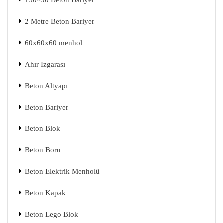
2 Metre Beton Bariyer
60x60x60 menhol
Ahır Izgarası
Beton Altyapı
Beton Bariyer
Beton Blok
Beton Boru
Beton Elektrik Menholü
Beton Kapak
Beton Lego Blok