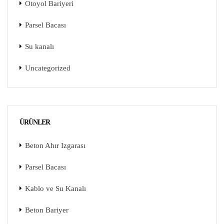
Otoyol Bariyeri
Parsel Bacası
Su kanalı
Uncategorized
ÜRÜNLER
Beton Ahır Izgarası
Parsel Bacası
Kablo ve Su Kanalı
Beton Bariyer