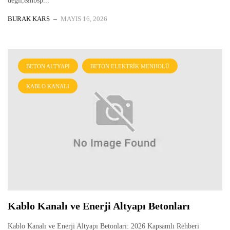
değil,&nbsp...
BURAK KARS
MAYIS 16, 2026
BETON ALTYAPI
BETON ELEKTRIK MENHOLÜ
KABLO KANALI
Kablo Kanalı ve Enerji Altyapı Betonları
Kablo Kanalı ve Enerji Altyapı Betonları: 2026 Kapsamlı Rehberi