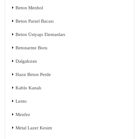
Beton Menhol
Beton Parsel Bacası
Beton Üstyapı Elemanları
Betonarme Boru
Dalgakıran
Hazır Beton Perde
Kablo Kanalı
Lento
Menfez
Metal Lazer Kesim