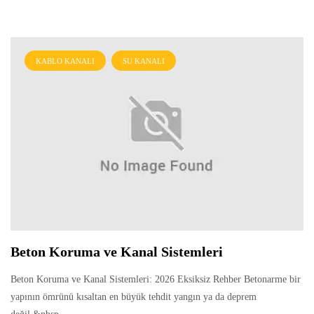
KABLO KANALI
SU KANALI
Beton Koruma ve Kanal Sistemleri
Beton Koruma ve Kanal Sistemleri: 2026 Eksiksiz Rehber Betonarme bir
yapının ömrünü kısaltan en büyük tehdit yangın ya da deprem