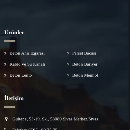
Ürünler
Beton Ahır Izgarası
Parsel Bacası
Kablo ve Su Kanalı
Beton Bariyer
Beton Lento
Beton Menhol
İletişim
Gültepe, 53-19. Sk., 58080 Sivas Merkez/Sivas
Telefon: 0507 190 75 75