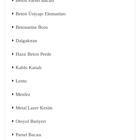
Beton Parsel Bacası
Beton Üstyapı Elemanları
Betonarme Boru
Dalgakıran
Hazır Beton Perde
Kablo Kanalı
Lento
Menfez
Metal Lazer Kesim
Otoyol Bariyeri
Parsel Bacası