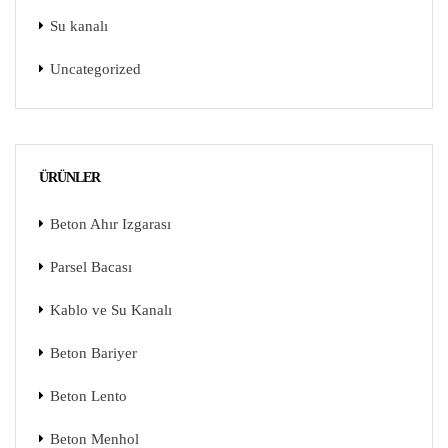
Su kanalı
Uncategorized
ÜRÜNLER
Beton Ahır Izgarası
Parsel Bacası
Kablo ve Su Kanalı
Beton Bariyer
Beton Lento
Beton Menhol