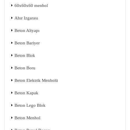
60x60x60 menhol
Ahır Izgarası
Beton Altyapı
Beton Bariyer
Beton Blok
Beton Boru
Beton Elektrik Menholü
Beton Kapak
Beton Lego Blok
Beton Menhol