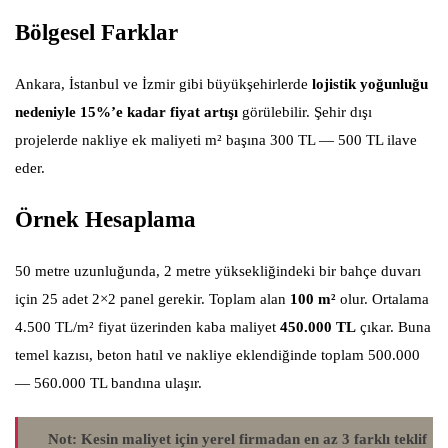
Bölgesel Farklar
Ankara, İstanbul ve İzmir gibi büyükşehirlerde
lojistik yoğunluğu
nedeniyle 15%’e kadar fiyat artışı
görülebilir. Şehir dışı
projelerde nakliye ek maliyeti m² başına 300 TL — 500 TL ilave
eder.
Örnek Hesaplama
50 metre uzunluğunda, 2 metre yüksekliğindeki bir bahçe duvarı
için 25 adet 2×2 panel gerekir. Toplam alan
100 m²
olur. Ortalama
4.500 TL/m² fiyat üzerinden kaba maliyet
450.000 TL
çıkar. Buna
temel kazısı, beton hatıl ve nakliye eklendiğinde toplam 500.000
— 560.000 TL bandına ulaşır.
Not:
Kesin maliyet için yerel firmadan en az 3 farklı teklif