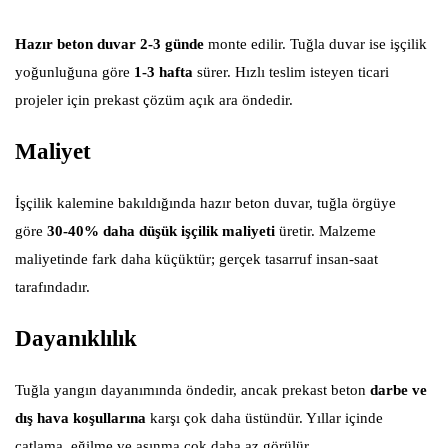
Hazır beton duvar 2-3 günde
monte edilir. Tuğla duvar ise işçilik
yoğunluğuna göre
1-3 hafta
sürer. Hızlı teslim isteyen ticari
projeler için prekast çözüm açık ara öndedir.
Maliyet
İşçilik kalemine bakıldığında hazır beton duvar, tuğla örgüye
göre
30-40% daha düşük işçilik maliyeti
üretir. Malzeme
maliyetinde fark daha küçüktür; gerçek tasarruf insan-saat
tarafındadır.
Dayanıklılık
Tuğla yangın dayanımında öndedir, ancak prekast beton
darbe ve
dış hava koşullarına
karşı çok daha üstündür. Yıllar içinde
çatlama, eğilme ve aşınma çok daha az görülür.