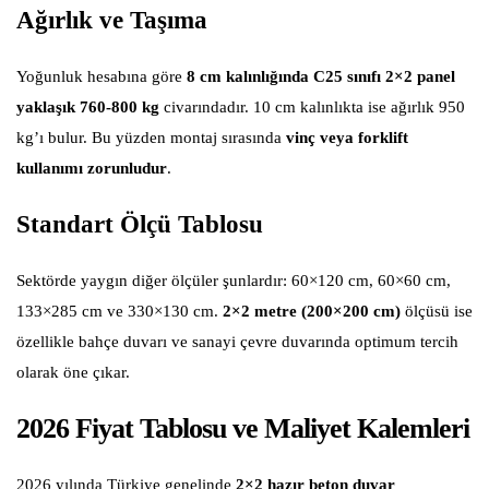
Ağırlık ve Taşıma
Yoğunluk hesabına göre
8 cm kalınlığında C25 sınıfı 2×2 panel
yaklaşık 760-800 kg
civarındadır. 10 cm kalınlıkta ise ağırlık 950
kg’ı bulur. Bu yüzden montaj sırasında
vinç veya forklift
kullanımı zorunludur
.
Standart Ölçü Tablosu
Sektörde yaygın diğer ölçüler şunlardır: 60×120 cm, 60×60 cm,
133×285 cm ve 330×130 cm.
2×2 metre (200×200 cm)
ölçüsü ise
özellikle bahçe duvarı ve sanayi çevre duvarında optimum tercih
olarak öne çıkar.
2026 Fiyat Tablosu ve Maliyet Kalemleri
2026 yılında Türkiye genelinde
2×2 hazır beton duvar