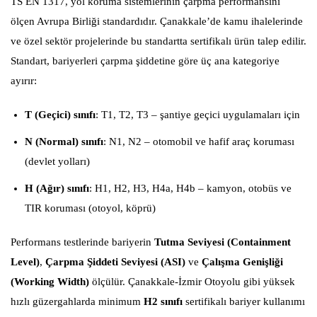
TS EN 1317, yol koruma sistemlerinin çarpma performansını
ölçen Avrupa Birliği standardıdır. Çanakkale’de kamu ihalelerinde
ve özel sektör projelerinde bu standartta sertifikalı ürün talep edilir.
Standart, bariyerleri çarpma şiddetine göre üç ana kategoriye
ayırır:
T (Geçici) sınıfı
: T1, T2, T3 – şantiye geçici uygulamaları için
N (Normal) sınıfı
: N1, N2 – otomobil ve hafif araç koruması
(devlet yolları)
H (Ağır) sınıfı
: H1, H2, H3, H4a, H4b – kamyon, otobüs ve
TIR koruması (otoyol, köprü)
Performans testlerinde bariyerin
Tutma Seviyesi (Containment
Level)
,
Çarpma Şiddeti Seviyesi (ASI)
ve
Çalışma Genişliği
(Working Width)
ölçülür. Çanakkale-İzmir Otoyolu gibi yüksek
hızlı güzergahlarda minimum
H2 sınıfı
sertifikalı bariyer kullanımı