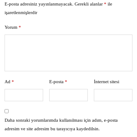
E-posta adresiniz yayınlanmayacak.
Gerekli alanlar
*
ile
işaretlenmişlerdir
Yorum
*
Ad
*
E-posta
*
İnternet sitesi
Daha sonraki yorumlarımda kullanılması için adım, e-posta
adresim ve site adresim bu tarayıcıya kaydedilsin.