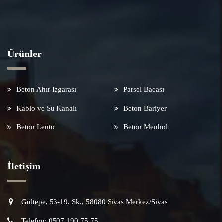
Ürünler
Beton Ahır Izgarası
Parsel Bacası
Kablo ve Su Kanalı
Beton Bariyer
Beton Lento
Beton Menhol
İletişim
Gültepe, 53-19. Sk., 58080 Sivas Merkez/Sivas
Telefon: 0507 190 75 75