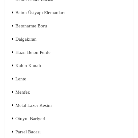
Beton Üstyapı Elemanları
Betonarme Boru
Dalgakıran
Hazır Beton Perde
Kablo Kanalı
Lento
Menfez
Metal Lazer Kesim
Otoyol Bariyeri
Parsel Bacası