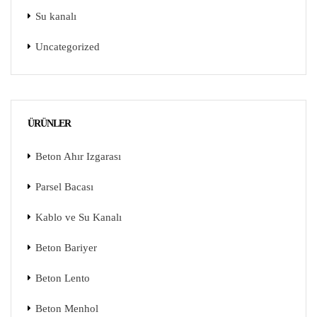
Su kanalı
Uncategorized
ÜRÜNLER
Beton Ahır Izgarası
Parsel Bacası
Kablo ve Su Kanalı
Beton Bariyer
Beton Lento
Beton Menhol