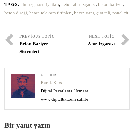
TAGS:
ahır ızgarası fiyatları
,
beton ahır ızgarası
,
beton bariyer
,
beton direği
,
beton telekom ürünleri
,
beton yapı
,
çim teli
,
panel çit
Beton Bariyer
Ahır Izgarası
Sistemleri
AUTHOR
Burak Kars
Dijital Pazarlama Uzmanı.
www.dijitalbk.com sahibi.
Bir yanıt yazın