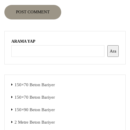
POST COMMENT
ARAMA YAP
Ara
150×70 Beton Bariyer
150×70 Beton Bariyer
150×90 Beton Bariyer
2 Metre Beton Bariyer