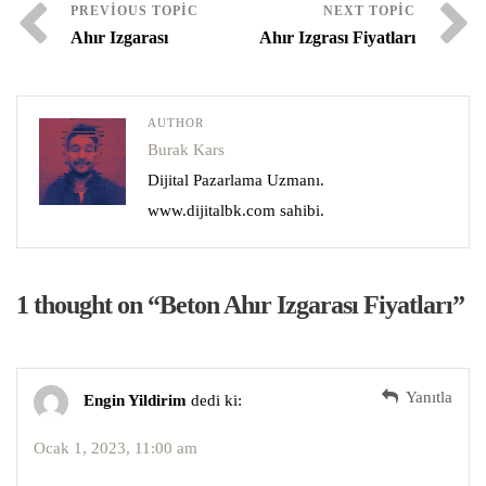
Ahır Izgarası
Ahır Izgrası Fiyatları
AUTHOR
Burak Kars
Dijital Pazarlama Uzmanı.
www.dijitalbk.com sahibi.
1 thought on “
Beton Ahır Izgarası Fiyatları
”
Yanıtla
Engin Yildirim
dedi ki:
Ocak 1, 2023, 11:00 am