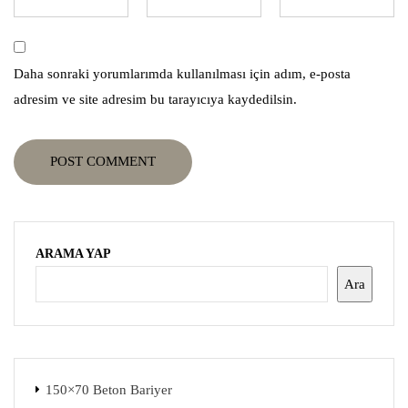
Daha sonraki yorumlarımda kullanılması için adım, e-posta
adresim ve site adresim bu tarayıcıya kaydedilsin.
POST COMMENT
ARAMA YAP
Ara
150×70 Beton Bariyer