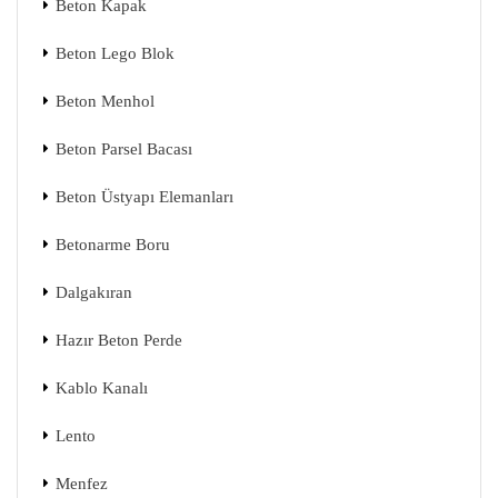
Beton Kapak
Beton Lego Blok
Beton Menhol
Beton Parsel Bacası
Beton Üstyapı Elemanları
Betonarme Boru
Dalgakıran
Hazır Beton Perde
Kablo Kanalı
Lento
Menfez